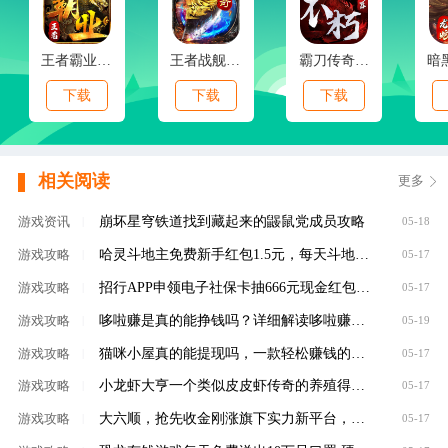
王者霸业(霸业江湖专属)
王者战舰(新春封神传奇)
霸刀传奇(不朽神器)
下载
下载
下载
相关阅读
更多
崩坏星穹铁道找到藏起来的鼹鼠党成员攻略
游戏资讯
|
05-18
哈灵斗地主免费新手红包1.5元，每天斗地主领元
游戏攻略
|
05-17
招行APP申领电子社保卡抽666元现金红包，100%有礼
游戏攻略
|
05-17
哆啦赚是真的能挣钱吗？详细解读哆啦赚是不是
游戏攻略
|
05-19
猫咪小屋真的能提现吗，一款轻松赚钱的养成类
游戏攻略
|
05-17
小龙虾大亨一个类似皮皮虾传奇的养殖得分红虾
游戏攻略
|
05-17
大六顺，抢先收金刚涨旗下实力新平台，转发单
游戏攻略
|
05-17