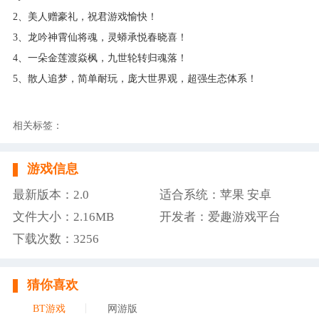
2、美人赠豪礼，祝君游戏愉快！
3、龙吟神霄仙将魂，灵蟒承悦春晓喜！
4、一朵金莲渡焱枫，九世轮转归魂落！
5、散人追梦，简单耐玩，庞大世界观，超强生态体系！
相关标签：
游戏信息
最新版本：2.0
适合系统：苹果 安卓
文件大小：2.16MB
开发者：爱趣游戏平台
下载次数：3256
猜你喜欢
BT游戏
网游版