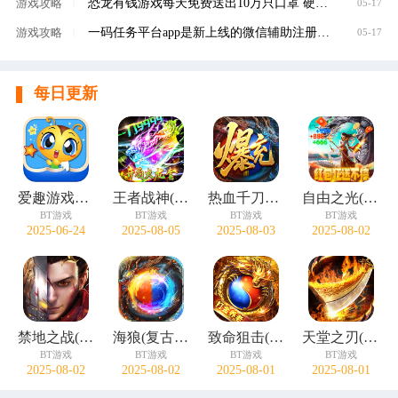
恐龙有钱游戏每天免费送出10万只口罩 硬核回馈
游戏攻略
|
05-17
一码任务平台app是新上线的微信辅助注册赚钱平
游戏攻略
|
05-17
每日更新
爱趣游戏盒子
王者战神(开局火龙套)
热血千刀斩(零氪送赞爆充)
自由之光(无限红包免费版)
BT游戏
BT游戏
BT游戏
BT游戏
2025-06-24
2025-08-05
2025-08-03
2025-08-02
禁地之战(碎墟诸天沉默)
海狼(复古光暗福利版)
致命狙击(佛系打金养老传奇)
天堂之刃(微变攻速送充爽)
BT游戏
BT游戏
BT游戏
BT游戏
2025-08-02
2025-08-02
2025-08-01
2025-08-01