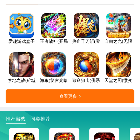
爱趣游戏盒子
王者战神(开局火龙套)
热血千刀斩(零氪送赞爆充)
自由之光(无限红包
禁地之战(碎墟诸天沉默)
海狼(复古光暗福利版)
致命狙击(佛系打金养老传奇)
天堂之刃(微变攻速
查看更多
推荐游戏
同类推荐