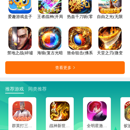
爱趣游戏盒子
王者战神(开局火龙套)
热血千刀斩(零氪送赞爆充)
自由之光(无限红包
禁地之战(碎墟诸天沉默)
海狼(复古光暗福利版)
致命狙击(佛系打金养老传奇)
天堂之刃(微变攻速
查看更多
推荐游戏
同类推荐
群英打三国(0.1春节特别版)
战神新世纪(免赞沉默开荒)
全明星激斗(内置0.1折新春版)