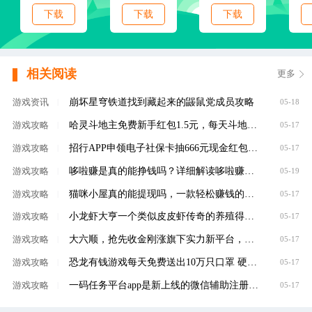
下载
下载
下载
相关阅读
更多
崩坏星穹铁道找到藏起来的鼹鼠党成员攻略
游戏资讯
|
05-18
哈灵斗地主免费新手红包1.5元，每天斗地主领元
游戏攻略
|
05-17
招行APP申领电子社保卡抽666元现金红包，100%有礼
游戏攻略
|
05-17
哆啦赚是真的能挣钱吗？详细解读哆啦赚是不是
游戏攻略
|
05-19
猫咪小屋真的能提现吗，一款轻松赚钱的养成类
游戏攻略
|
05-17
小龙虾大亨一个类似皮皮虾传奇的养殖得分红虾
游戏攻略
|
05-17
大六顺，抢先收金刚涨旗下实力新平台，转发单
游戏攻略
|
05-17
恐龙有钱游戏每天免费送出10万只口罩 硬核回馈
游戏攻略
|
05-17
一码任务平台app是新上线的微信辅助注册赚钱平
游戏攻略
|
05-17