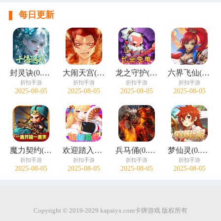
每日更新
封灵诀(0.05十倍返利免单版)
大闹天宫(0.05折开箱买断版)
龙之守护(0.05折代金免单)
六界飞仙(0.1折免费送6480)
折扣手游
折扣手游
折扣手游
折扣手游
2025-08-05
2025-08-05
2025-08-05
2025-08-05
魔力契约(江东儿郎0.05折)
欢迎踏入金戈铁马的战国世界！这里，广袤大地被战火肆意灼烧，巍峨城垣见证过无数次的攻防拉锯，残垣断壁诉说着往昔的惊心动魄。 风云变幻间，你将与白起等豪杰并肩同行，感受他们的壮志豪情。宫廷权谋诡谲，各方势
兵马俑(0.1折无双战国)
梦仙灵(0.05折怀旧畅玩版)
折扣手游
折扣手游
折扣手游
折扣手游
2025-08-05
2025-08-05
2025-08-05
2025-08-05
Copyright © 2019-2029 kapaiyx.com卡牌游戏 版权所有