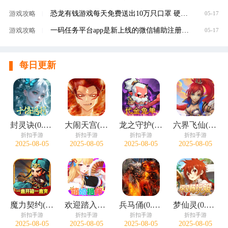
恐龙有钱游戏每天免费送出10万只口罩 硬核回馈
游戏攻略
|
05-17
一码任务平台app是新上线的微信辅助注册赚钱平
游戏攻略
|
05-17
每日更新
封灵诀(0.05十倍返利免单版)
大闹天宫(0.05折开箱买断版)
龙之守护(0.05折代金免单)
六界飞仙(0.1折免费送6480)
折扣手游
折扣手游
折扣手游
折扣手游
2025-08-05
2025-08-05
2025-08-05
2025-08-05
魔力契约(江东儿郎0.05折)
欢迎踏入金戈铁马的战国世界！这里，广袤大地被战火肆意灼烧，巍峨城垣见证过无数次的攻防拉锯，残垣断壁诉说着往昔的惊心动魄。 风云变幻间，你将与白起等豪杰并肩同行，感受他们的壮志豪情。宫廷权谋诡谲，各方势
兵马俑(0.1折无双战国)
梦仙灵(0.05折怀旧畅玩版)
折扣手游
折扣手游
折扣手游
折扣手游
2025-08-05
2025-08-05
2025-08-05
2025-08-05