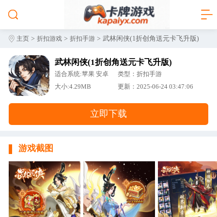
>
>
> 武林闲侠(1折创角送元卡飞升版)
主页
折扣游戏
折扣手游
武林闲侠(1折创角送元卡飞升版)
适合系统:苹果 安卓
类型：折扣手游
大小:4.29MB
更新：2025-06-24 03:47:06
立即下载
游戏截图