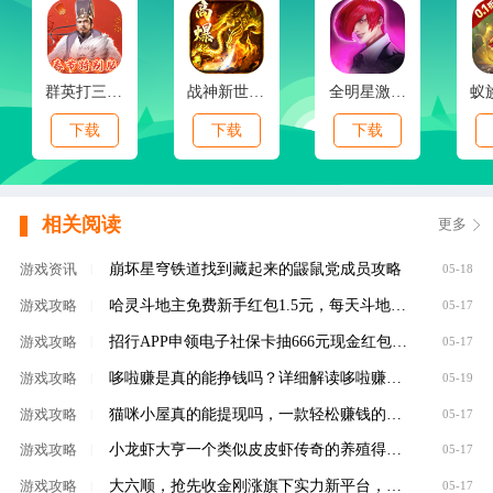
群英打三国(0.1春节特别版)
战神新世纪(免赞沉默开荒)
全明星激斗(内置0.1折新春版)
下载
下载
下载
相关阅读
更多
崩坏星穹铁道找到藏起来的鼹鼠党成员攻略
游戏资讯
|
05-18
哈灵斗地主免费新手红包1.5元，每天斗地主领元
游戏攻略
|
05-17
招行APP申领电子社保卡抽666元现金红包，100%有礼
游戏攻略
|
05-17
哆啦赚是真的能挣钱吗？详细解读哆啦赚是不是
游戏攻略
|
05-19
猫咪小屋真的能提现吗，一款轻松赚钱的养成类
游戏攻略
|
05-17
小龙虾大亨一个类似皮皮虾传奇的养殖得分红虾
游戏攻略
|
05-17
大六顺，抢先收金刚涨旗下实力新平台，转发单
游戏攻略
|
05-17