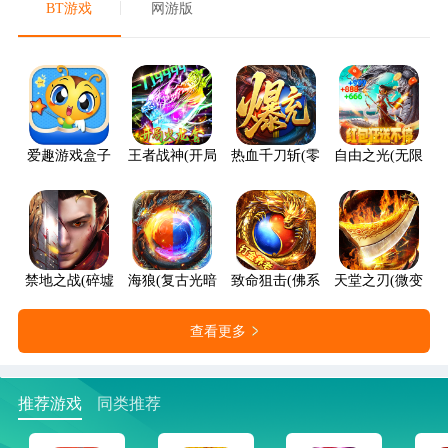
BT游戏
网游版
爱趣游戏盒子
王者战神(开局火龙套)
热血千刀斩(零氪送赞爆充)
自由之光(无限红包
禁地之战(碎墟诸天沉默)
海狼(复古光暗福利版)
致命狙击(佛系打金养老传奇)
天堂之刃(微变攻速
查看更多
推荐游戏
同类推荐