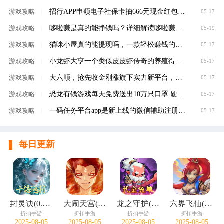
招行APP申领电子社保卡抽666元现金红包，100%有礼
游戏攻略
|
05-17
哆啦赚是真的能挣钱吗？详细解读哆啦赚是不是
游戏攻略
|
05-19
猫咪小屋真的能提现吗，一款轻松赚钱的养成类
游戏攻略
|
05-17
小龙虾大亨一个类似皮皮虾传奇的养殖得分红虾
游戏攻略
|
05-17
大六顺，抢先收金刚涨旗下实力新平台，转发单
游戏攻略
|
05-17
恐龙有钱游戏每天免费送出10万只口罩 硬核回馈
游戏攻略
|
05-17
一码任务平台app是新上线的微信辅助注册赚钱平
游戏攻略
|
05-17
每日更新
封灵诀(0.05十倍返利免单版)
大闹天宫(0.05折开箱买断版)
龙之守护(0.05折代金免单)
六界飞仙(0.1折免费送6480)
折扣手游
折扣手游
折扣手游
折扣手游
2025-08-05
2025-08-05
2025-08-05
2025-08-05