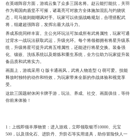
在英雄阵容方面，游戏云集了众多三国名将。赵云能打能抗，关羽
作为蜀国肉盾坚不可摧，诸葛亮可对敌方全体施加混乱与灼烧状
态，司马懿则能嘲讽对手。玩家可以依据战略规划，合理搭配武
将，组建超强阵容，发挥出最大战斗力。
养成系统同样丰富。主公光环玩法可加成所有武将属性，玩家可通
过背水一战玩法获取武运，升级光环。每个将领都拥有将星升级系
统，升级将星可提升武将五维属性，还能进行将星交换。装备强
化、镶嵌、洗练系统以及熔炼和重生系统，全方位助力玩家提升装
备品质和武将实力。
画面上，游戏采用 Q 版卡通画风，武将人物造型 Q 萌可爱。技能
释放时独特的动作和特效，为玩家带来全新的作战体验和视觉享
受。
这款三国题材休闲卡牌手游，玩法、养成、社交、画面俱佳，等待
你前来体验！
1：上线即领丰厚物资：进入游戏，立即领取银币10000、元宝
500，以及强化石、进阶丹、升阶石等实用道具，助你冒险快人一