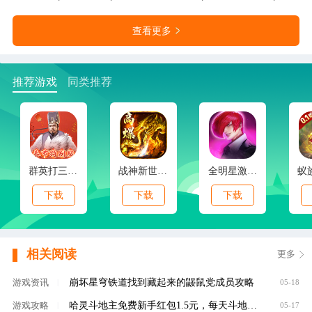
查看更多
推荐游戏
同类推荐
群英打三国(0.1春节特别版)
战神新世纪(免赞沉默开荒)
全明星激斗(内置0.1折新春版)
下载
下载
下载
相关阅读
更多
崩坏星穹铁道找到藏起来的鼹鼠党成员攻略
游戏资讯
|
05-18
哈灵斗地主免费新手红包1.5元，每天斗地主领元
游戏攻略
|
05-17