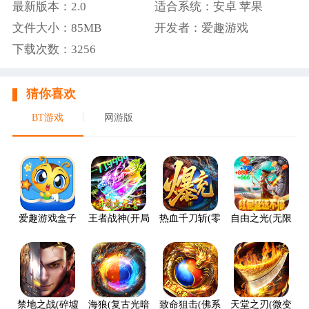
最新版本：2.0
适合系统：安卓 苹果
文件大小：85MB
开发者：爱趣游戏
下载次数：3256
猜你喜欢
BT游戏
网游版
爱趣游戏盒子
王者战神(开局火龙套)
热血千刀斩(零氪送赞爆充)
自由之光(无限红包
禁地之战(碎墟诸天沉默)
海狼(复古光暗福利版)
致命狙击(佛系打金养老传奇)
天堂之刃(微变攻速