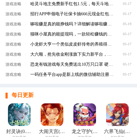
哈灵斗地主免费新手红包1.5元，每天斗地主领元
游戏攻略
|
05-17
招行APP申领电子社保卡抽666元现金红包，100%有礼
游戏攻略
|
05-17
哆啦赚是真的能挣钱吗？详细解读哆啦赚是不是
游戏攻略
|
05-19
猫咪小屋真的能提现吗，一款轻松赚钱的养成类
游戏攻略
|
05-17
小龙虾大亨一个类似皮皮虾传奇的养殖得分红虾
游戏攻略
|
05-17
大六顺，抢先收金刚涨旗下实力新平台，转发单
游戏攻略
|
05-17
恐龙有钱游戏每天免费送出10万只口罩 硬核回馈
游戏攻略
|
05-17
一码任务平台app是新上线的微信辅助注册赚钱平
游戏攻略
|
05-17
每日更新
封灵诀(0.05十倍返利免单版)
大闹天宫(0.05折开箱买断版)
龙之守护(0.05折代金免单)
六界飞仙(0.1折免费送6480)