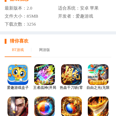
最新版本：2.0
适合系统：安卓 苹果
文件大小：85MB
开发者：爱趣游戏
下载次数：3256
猜你喜欢
BT游戏
网游版
爱趣游戏盒子
王者战神(开局火龙套)
热血千刀斩(零氪送赞爆充)
自由之光(无限红包