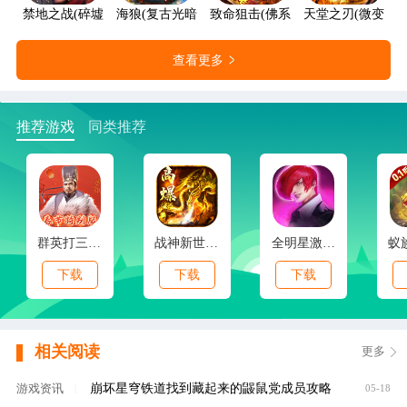
禁地之战(碎墟诸天沉默)
海狼(复古光暗福利版)
致命狙击(佛系打金养老传奇)
天堂之刃(微变攻速
查看更多
推荐游戏
同类推荐
群英打三国(0.1春节特别版)
战神新世纪(免赞沉默开荒)
全明星激斗(内置0.1折新春版)
下载
下载
下载
相关阅读
更多
崩坏星穹铁道找到藏起来的鼹鼠党成员攻略
游戏资讯
|
05-18