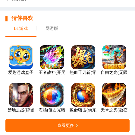
猜你喜欢
BT游戏
网游版
爱趣游戏盒子
王者战神(开局火龙套)
热血千刀斩(零氪送赞爆充)
自由之光(无限红包
禁地之战(碎墟诸天沉默)
海狼(复古光暗福利版)
致命狙击(佛系打金养老传奇)
天堂之刃(微变攻速
查看更多