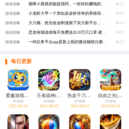
猫咪小屋真的能提现吗，一款轻松赚钱的养成类
游戏攻略
|
05-17
小龙虾大亨一个类似皮皮虾传奇的养殖得分红虾
游戏攻略
|
05-17
大六顺，抢先收金刚涨旗下实力新平台，转发单
游戏攻略
|
05-17
恐龙有钱游戏每天免费送出10万只口罩 硬核回馈
游戏攻略
|
05-17
一码任务平台app是新上线的微信辅助注册赚钱平
游戏攻略
|
05-17
每日更新
爱趣游戏盒子
王者战神(开局火龙套)
热血千刀斩(零氪送赞爆充)
自由之光(无限红包免费版)
BT游戏
BT游戏
BT游戏
BT游戏
2025-06-24
2025-08-05
2025-08-03
2025-08-02