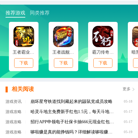
推荐游戏
同类推荐
王者霸业(霸业江湖专属)
王者战舰(新春封神传奇)
霸刀传奇(不朽神器)
下载
下载
下载
相关阅读
更多
崩坏星穹铁道找到藏起来的鼹鼠党成员攻略
游戏资讯
|
05-18
哈灵斗地主免费新手红包1.5元，每天斗地主领元
游戏攻略
|
05-17
招行APP申领电子社保卡抽666元现金红包，100%有礼
游戏攻略
|
05-17
哆啦赚是真的能挣钱吗？详细解读哆啦赚是不是
游戏攻略
|
05-19