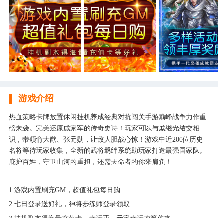
游戏介绍
热血策略卡牌放置休闲挂机养成经典对抗闯关手游巅峰战争力作重
磅来袭。完美还原戚家军的传奇史诗！玩家可以与戚继光结交相
识，带领俞大猷、张元勋，让敌人胆战心惊！游戏中近200位历史
名将等待玩家收集，全新的武将羁绊系统助玩家打造最强国家队。
庇护百姓，守卫山河的重担，还需天命者的你来肩负！
1.游戏内置刷充GM，超值礼包每日购
2.七日登录送好礼，神将步练师登录领取