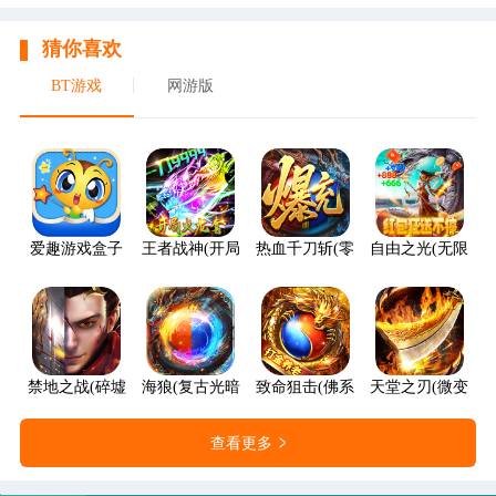
猜你喜欢
BT游戏
网游版
爱趣游戏盒子
王者战神(开局火龙套)
热血千刀斩(零氪送赞爆充)
自由之光(无限红包
禁地之战(碎墟诸天沉默)
海狼(复古光暗福利版)
致命狙击(佛系打金养老传奇)
天堂之刃(微变攻速
查看更多