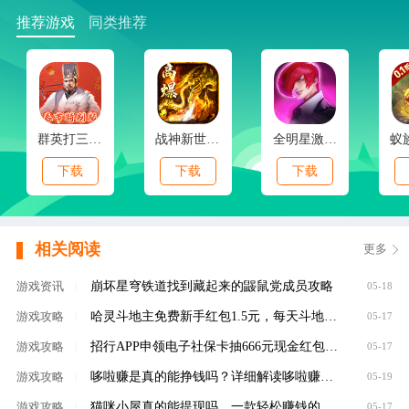
推荐游戏
同类推荐
群英打三国(0.1春节特别版)
战神新世纪(免赞沉默开荒)
全明星激斗(内置0.1折新春版)
下载
下载
下载
相关阅读
更多
崩坏星穹铁道找到藏起来的鼹鼠党成员攻略
游戏资讯
|
05-18
哈灵斗地主免费新手红包1.5元，每天斗地主领元
游戏攻略
|
05-17
招行APP申领电子社保卡抽666元现金红包，100%有礼
游戏攻略
|
05-17
哆啦赚是真的能挣钱吗？详细解读哆啦赚是不是
游戏攻略
|
05-19
猫咪小屋真的能提现吗，一款轻松赚钱的养成类
游戏攻略
|
05-17