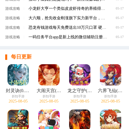
小龙虾大亨一个类似皮皮虾传奇的养殖得分红虾
游戏攻略
|
05-17
大六顺，抢先收金刚涨旗下实力新平台，转发单
游戏攻略
|
05-17
恐龙有钱游戏每天免费送出10万只口罩 硬核回馈
游戏攻略
|
05-17
一码任务平台app是新上线的微信辅助注册赚钱平
游戏攻略
|
05-17
每日更新
封灵诀(0.05十倍返利免单版)
大闹天宫(0.05折开箱买断版)
龙之守护(0.05折代金免单)
六界飞仙(0.1折免费送6480)
折扣手游
折扣手游
折扣手游
折扣手游
2025-08-05
2025-08-05
2025-08-05
2025-08-05