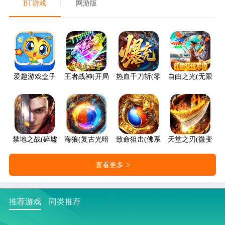
BT游戏
网游版
爱趣游戏盒子
王者战神(开局火龙套)
热血千刀斩(零氪送赞爆充)
自由之光(无限红包
禁地之战(碎墟诸天沉默)
海狼(复古光暗福利版)
致命狙击(佛系打金养老传奇)
天堂之刃(微变攻速
查看更多
推荐游戏
同类推荐