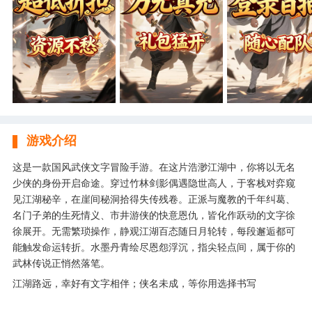
游戏介绍
这是一款国风武侠文字冒险手游。在这片浩渺江湖中，你将以无名
少侠的身份开启命途。穿过竹林剑影偶遇隐世高人，于客栈对弈窥
见江湖秘辛，在崖间秘洞拾得失传残卷。正派与魔教的千年纠葛、
名门子弟的生死情义、市井游侠的快意恩仇，皆化作跃动的文字徐
徐展开。无需繁琐操作，静观江湖百态随日月轮转，每段邂逅都可
能触发命运转折。水墨丹青绘尽恩怨浮沉，指尖轻点间，属于你的
武林传说正悄然落笔。
江湖路远，幸好有文字相伴；侠名未成，等你用选择书写