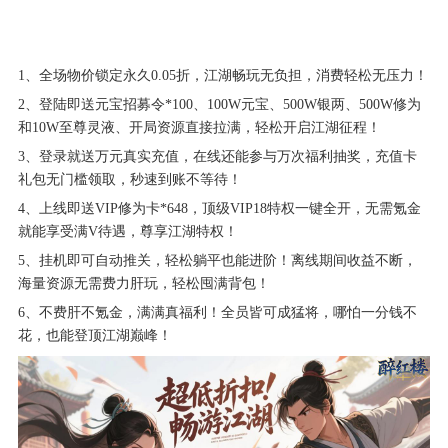
1、全场物价锁定永久0.05折，江湖畅玩无负担，消费轻松无压力！
2、登陆即送元宝招募令*100、100W元宝、500W银两、500W修为
和10W至尊灵液、开局资源直接拉满，轻松开启江湖征程！
3、登录就送万元真实充值，在线还能参与万次福利抽奖，充值卡
礼包无门槛领取，秒速到账不等待！
4、上线即送VIP修为卡*648，顶级VIP18特权一键全开，无需氪金
就能享受满V待遇，尊享江湖特权！
5、挂机即可自动推关，轻松躺平也能进阶！离线期间收益不断，
海量资源无需费力肝玩，轻松囤满背包！
6、不费肝不氪金，满满真福利！全员皆可成猛将，哪怕一分钱不
花，也能登顶江湖巅峰！