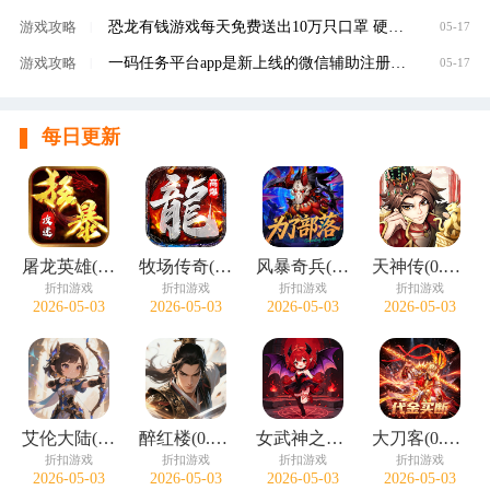
恐龙有钱游戏每天免费送出10万只口罩 硬核回馈
游戏攻略
|
05-17
一码任务平台app是新上线的微信辅助注册赚钱平
游戏攻略
|
05-17
每日更新
屠龙英雄(神魔狂暴攻速单职)
牧场传奇(终身红包免费版)
风暴奇兵(0.05折万元真充)
天神传(0.1折苍穹神武三国)
折扣游戏
折扣游戏
折扣游戏
折扣游戏
2026-05-03
2026-05-03
2026-05-03
2026-05-03
艾伦大陆(0.05折十二国记)
醉红楼(0.05折一剑无敌)
女武神之剑(0.1折天使之剑)
大刀客(0.05折绝情一刀买断版)
折扣游戏
折扣游戏
折扣游戏
折扣游戏
2026-05-03
2026-05-03
2026-05-03
2026-05-03