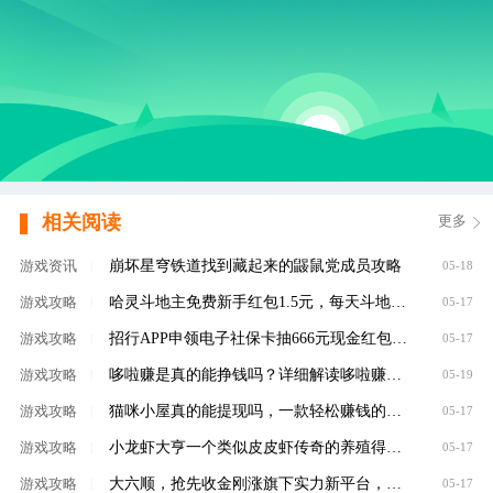
相关阅读
更多
崩坏星穹铁道找到藏起来的鼹鼠党成员攻略
游戏资讯
|
05-18
哈灵斗地主免费新手红包1.5元，每天斗地主领元
游戏攻略
|
05-17
招行APP申领电子社保卡抽666元现金红包，100%有礼
游戏攻略
|
05-17
哆啦赚是真的能挣钱吗？详细解读哆啦赚是不是
游戏攻略
|
05-19
猫咪小屋真的能提现吗，一款轻松赚钱的养成类
游戏攻略
|
05-17
小龙虾大亨一个类似皮皮虾传奇的养殖得分红虾
游戏攻略
|
05-17
大六顺，抢先收金刚涨旗下实力新平台，转发单
游戏攻略
|
05-17