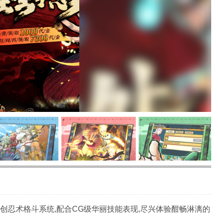
创忍术格斗系统,配合CG级华丽技能表现,尽兴体验酣畅淋漓的