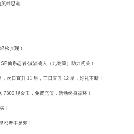
英雄忍道!
时代轻松实现！
软！SP仙系忍者-漩涡鸣人（九喇嘛）助力闯关！
，次日直升 11 星，三日直升 12 星，好礼不断！
送 7300 现金玉，免费充值，活动终身循环！
意买！
星忍者不是梦！