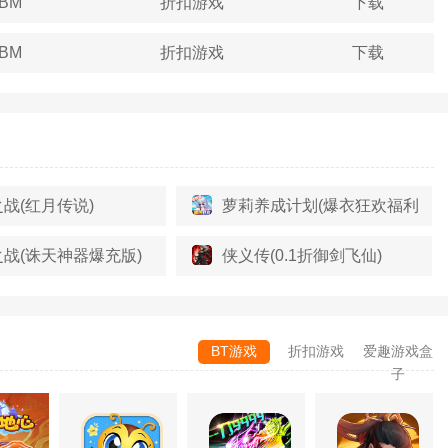
3BM
折扣游戏
下载
5BM
折扣游戏
下载
战(红月传说)
萝莉养成计划(爆衣狂欢福利版)
战(诛天神器爆充版)
侠义传(0.1折御剑飞仙)
BT游戏
折扣游戏
爱趣游戏盒
子