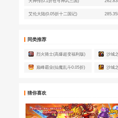
天神传(0.1折苍穹神武三国)
262.8
艾伦大陆(0.05折十二国记)
285.3
同类推荐
烈火骑士(高爆超变福利版)
沙城之
巅峰霸业(仙魔乱斗0.05折)
沙城之
猜你喜欢