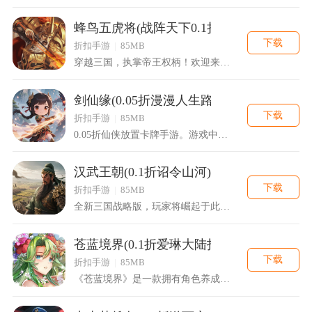
蜂鸟五虎将(战阵天下0.1折)
下载
折扣手游
|
85MB
穿越三国，执掌帝王权柄！欢迎来到三国策略卡牌手游《蜂鸟五虎将...
剑仙缘(0.05折漫漫人生路)
下载
折扣手游
|
85MB
0.05折仙侠放置卡牌手游。游戏中的玩法独具创新，采用放置式...
汉武王朝(0.1折诏令山河)
下载
折扣手游
|
85MB
全新三国战略版，玩家将崛起于此。游戏中，玩家可以自由的招募更...
苍蓝境界(0.1折爱琳大陆打充
下载
折扣手游
|
85MB
《苍蓝境界》是一款拥有角色养成、策略战斗、多人合作挑战的角色...