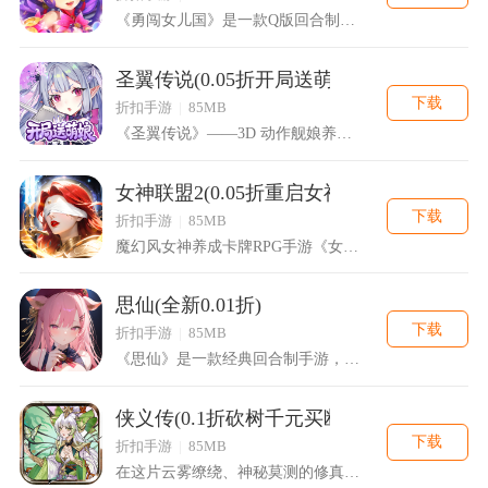
《勇闯女儿国》是一款Q版回合制游戏，精美2D Q版人物设计，...
圣翼传说(0.05折开局送萌娘)
下载
折扣手游
|
85MB
《圣翼传说》——3D 动作舰娘养成手游震撼来袭！以全球海军名...
女神联盟2(0.05折重启女神)
下载
折扣手游
|
85MB
魔幻风女神养成卡牌RPG手游《女神联盟2》震撼来袭！游戏根据...
思仙(全新0.01折)
下载
折扣手游
|
85MB
《思仙》是一款经典回合制手游，游戏打造了轻松休闲的游戏模式，...
侠义传(0.1折砍树千元买断版)
下载
折扣手游
|
85MB
在这片云雾缭绕、神秘莫测的修真界，砍树竟藏着直通巅峰的门道。...