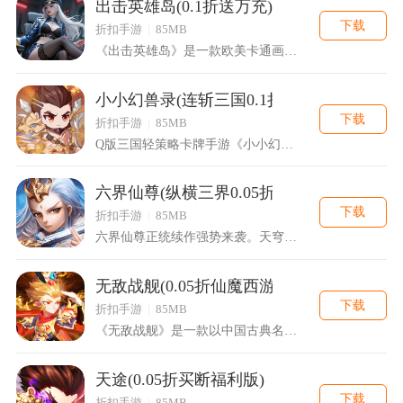
出击英雄岛(0.1折送万充)
下载
折扣手游
|
85MB
《出击英雄岛》是一款欧美卡通画风搭配战争题材的超休闲策略类手...
小小幻兽录(连斩三国0.1折)
下载
折扣手游
|
85MB
Q版三国轻策略卡牌手游《小小幻兽录》0.1折全新版本震撼开启...
六界仙尊(纵横三界0.05折)
下载
折扣手游
|
85MB
六界仙尊正统续作强势来袭。天穹碎，六界风云起，凡界苦不聊生，...
无敌战舰(0.05折仙魔西游送充)
下载
折扣手游
|
85MB
《无敌战舰》是一款以中国古典名著《西游记》为背景的策略卡牌游...
天途(0.05折买断福利版)
下载
折扣手游
|
85MB