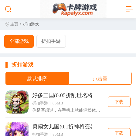
>
主页
折扣游戏
全部游戏
折扣手游
折扣游戏
默认排序
点击量
好多三国(0.05折乱世名将)
下载
折扣手游
|
85MB
你是否想过，在手机上就能轻松体验三国乱世，指挥各路豪杰？这款...
勇闯女儿国(0.1折神将变异)
下载
折扣手游
|
85MB