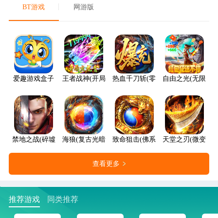
BT游戏
网游版
爱趣游戏盒子
王者战神(开局火龙套)
热血千刀斩(零氪送赞爆充)
自由之光(无限红包
禁地之战(碎墟诸天沉默)
海狼(复古光暗福利版)
致命狙击(佛系打金养老传奇)
天堂之刃(微变攻速
查看更多
推荐游戏
同类推荐