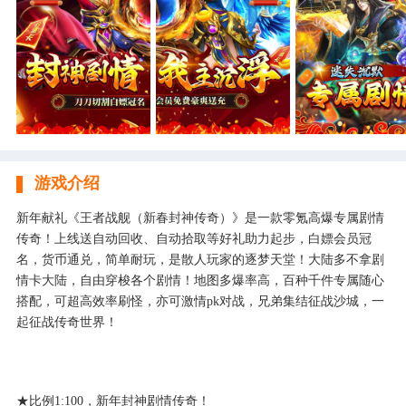
游戏介绍
新年献礼《王者战舰（新春封神传奇）》是一款零氪高爆专属剧情
传奇！上线送自动回收、自动拾取等好礼助力起步，白嫖会员冠
名，货币通兑，简单耐玩，是散人玩家的逐梦天堂！大陆多不拿剧
情卡大陆，自由穿梭各个剧情！地图多爆率高，百种千件专属随心
搭配，可超高效率刷怪，亦可激情pk对战，兄弟集结征战沙城，一
起征战传奇世界！
★比例1:100，新年封神剧情传奇！