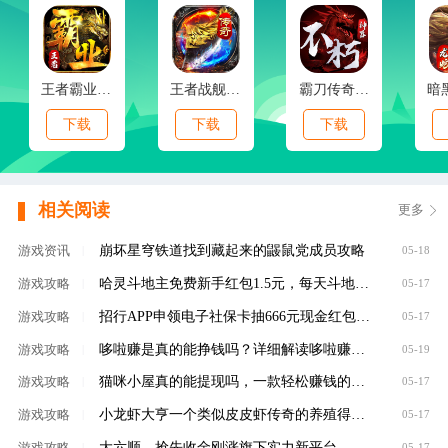
王者霸业(霸业江湖专属)
王者战舰(新春封神传奇)
霸刀传奇(不朽神器)
下载
下载
下载
相关阅读
更多
崩坏星穹铁道找到藏起来的鼹鼠党成员攻略
游戏资讯
|
05-18
哈灵斗地主免费新手红包1.5元，每天斗地主领元
游戏攻略
|
05-17
招行APP申领电子社保卡抽666元现金红包，100%有礼
游戏攻略
|
05-17
哆啦赚是真的能挣钱吗？详细解读哆啦赚是不是
游戏攻略
|
05-19
猫咪小屋真的能提现吗，一款轻松赚钱的养成类
游戏攻略
|
05-17
小龙虾大亨一个类似皮皮虾传奇的养殖得分红虾
游戏攻略
|
05-17
大六顺，抢先收金刚涨旗下实力新平台，转发单
游戏攻略
|
05-17