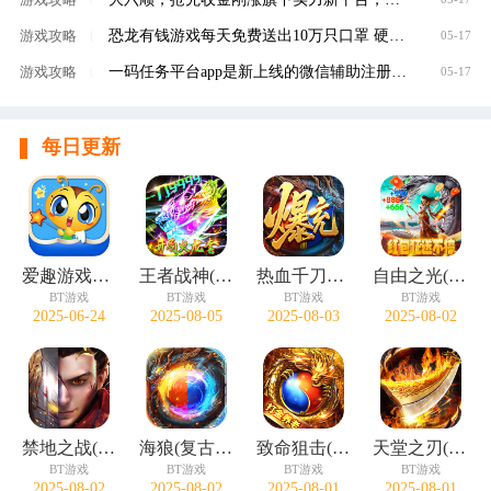
恐龙有钱游戏每天免费送出10万只口罩 硬核回馈
游戏攻略
|
05-17
一码任务平台app是新上线的微信辅助注册赚钱平
游戏攻略
|
05-17
每日更新
爱趣游戏盒子
王者战神(开局火龙套)
热血千刀斩(零氪送赞爆充)
自由之光(无限红包免费版)
BT游戏
BT游戏
BT游戏
BT游戏
2025-06-24
2025-08-05
2025-08-03
2025-08-02
禁地之战(碎墟诸天沉默)
海狼(复古光暗福利版)
致命狙击(佛系打金养老传奇)
天堂之刃(微变攻速送充爽)
BT游戏
BT游戏
BT游戏
BT游戏
2025-08-02
2025-08-02
2025-08-01
2025-08-01