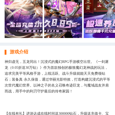
游戏介绍
神归虚无，五龙同出！沉浸式的魔幻RPG手游横空出世。《一剑屠
龙（0.05折送30万钻）》作为首款独创的极致魔幻龙神战的玩法，
追求完美平等风格手游，上线活跃、战斗升级就能天天免费领钻
石；装备真·永久保值，通过华丽光影特效，打造构建沉浸式的平等
次世代魔幻世界。以神之子的名义召唤奇迹巨龙，与魔域战友并肩
而战，用手中的利刃守护最后的传奇家园！
【在线有礼】进游达成在线时间送300000钻石，升级送充值卡、宝