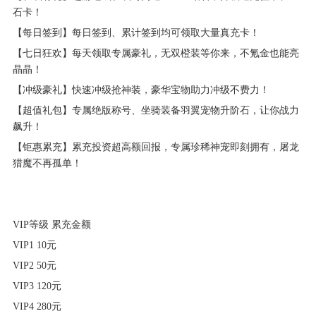
石卡！
【每日签到】每日签到、累计签到均可领取大量真充卡！
【七日狂欢】每天领取专属豪礼，无双橙装等你来，不氪金也能亮
晶晶！
【冲级豪礼】快速冲级抢神装，豪华宝物助力冲级不费力！
【超值礼包】专属绝版称号、坐骑装备羽翼宠物升阶石，让你战力
飙升！
【钜惠累充】累充投资超高额回报，专属珍稀神宠即刻拥有，屠龙
猎魔不再孤单！
VIP等级 累充金额
VIP1 10元
VIP2 50元
VIP3 120元
VIP4 280元