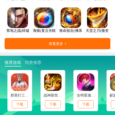
禁地之战(碎墟诸天沉默)
海狼(复古光暗福利版)
致命狙击(佛系打金养老传奇)
天堂之刃(微变攻速
查看更多
推荐游戏
同类推荐
群英打三国(0.1春节特别版)
战神新世纪(免赞沉默开荒)
全明星激斗(内置0.1折新春版)
下载
下载
下载