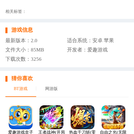
相关标签：
游戏信息
最新版本：2.0
适合系统：安卓 苹果
文件大小：85MB
开发者：爱趣游戏
下载次数：3256
猜你喜欢
BT游戏
网游版
爱趣游戏盒子
王者战神(开局火龙套)
热血千刀斩(零氪送赞爆充)
自由之光(无限红包