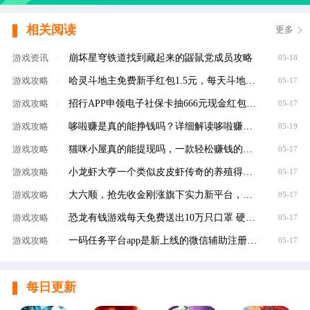
相关阅读
更多
崩坏星穹铁道找到藏起来的鼹鼠党成员攻略
游戏资讯
|
05-18
哈灵斗地主免费新手红包1.5元，每天斗地主领元
游戏攻略
|
05-17
招行APP申领电子社保卡抽666元现金红包，100%有礼
游戏攻略
|
05-17
哆啦赚是真的能挣钱吗？详细解读哆啦赚是不是
游戏攻略
|
05-19
猫咪小屋真的能提现吗，一款轻松赚钱的养成类
游戏攻略
|
05-17
小龙虾大亨一个类似皮皮虾传奇的养殖得分红虾
游戏攻略
|
05-17
大六顺，抢先收金刚涨旗下实力新平台，转发单
游戏攻略
|
05-17
恐龙有钱游戏每天免费送出10万只口罩 硬核回馈
游戏攻略
|
05-17
一码任务平台app是新上线的微信辅助注册赚钱平
游戏攻略
|
05-17
每日更新