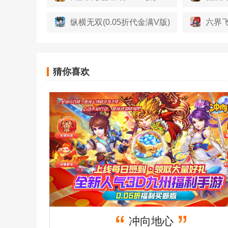
纵横无双(0.05折代金满V版)
六界飞
猜你喜欢
冲向地心