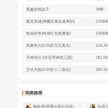
爱趣游戏盒子
5MB
屠龙英雄(神魔狂暴攻速单职)
145BM
牧场传奇(终身红包免费版)
145BM
风暴奇兵(0.05折万元真充)
216.2
天神传(0.1折苍穹神武三国)
262.8
艾伦大陆(0.05折十二国记)
285.3
同类推荐
御妖师(免费火影0.05折)
征战九