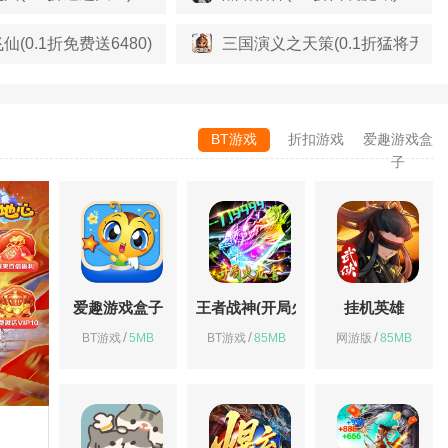
仙(0.1折免费送6480)
三国演义之天策(0.1折猛将无敌
BT游戏
折扣游戏
爱趣游戏盒
子
爱趣游戏盒子
王者战神(开局火龙套)
挂机英雄
/
/
/
BT游戏
5MB
BT游戏
85MB
网游版
85MB