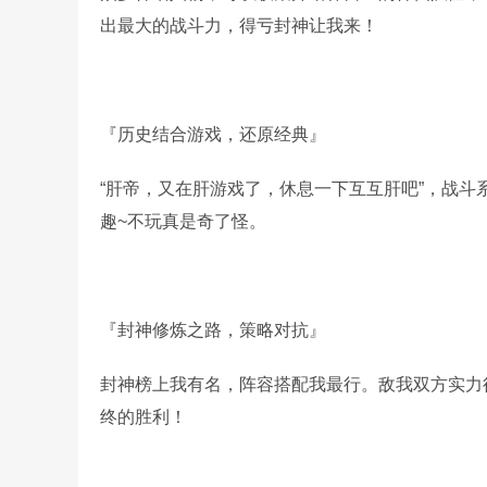
出最大的战斗力，得亏封神让我来！
『历史结合游戏，还原经典』
“肝帝，又在肝游戏了，休息一下互互肝吧”，战
趣~不玩真是奇了怪。
『封神修炼之路，策略对抗』
封神榜上我有名，阵容搭配我最行。敌我双方实力
终的胜利！