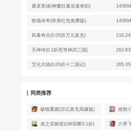
屠龙英雄(神魔狂暴攻速单职)
145BM
牧场传奇(终身红包免费版)
145BM
风暴奇兵(0.05折万元真充)
216.2
天神传(0.1折苍穹神武三国)
262.8
艾伦大陆(0.05折十二国记)
285.3
同类推荐
破镜重圆(百亿真充高爆版)
拯救小
迷之实验室(GM买断0.1折)
六界飞