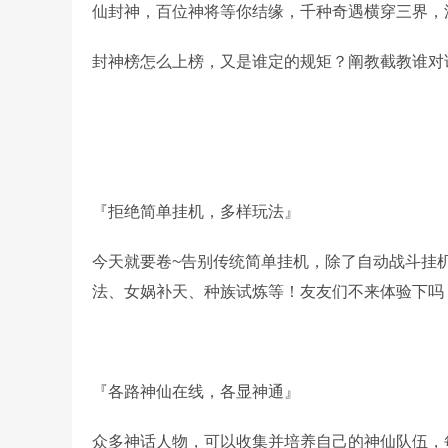
仙封神，百位神将等你结缘，千种奇遇横穿三界，
封神榜怎么上榜，又是谁定的规矩？阐教截教谁对
『拒绝简单挂机，多样玩法』
今天就要卷~告别传统简单挂机，除了自动战斗挂机
法、女娲补天、种族试炼等！友友们不来体验下吗
『各路神仙在线，各显神通』
众多神话人物，可以收集并培养自己的神仙队伍，