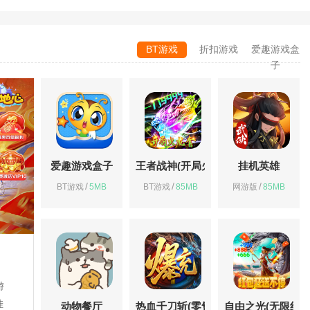
BT游戏
折扣游戏
爱趣游戏盒
子
爱趣游戏盒子
王者战神(开局火龙套)
挂机英雄
/
/
/
BT游戏
5MB
BT游戏
85MB
网游版
85MB
游
挂
动物餐厅
热血千刀斩(零氪送赞爆充)
自由之光(无限红包