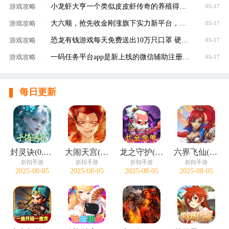
小龙虾大亨一个类似皮皮虾传奇的养殖得分红虾
游戏攻略
|
05-17
大六顺，抢先收金刚涨旗下实力新平台，转发单
游戏攻略
|
05-17
恐龙有钱游戏每天免费送出10万只口罩 硬核回馈
游戏攻略
|
05-17
一码任务平台app是新上线的微信辅助注册赚钱平
游戏攻略
|
05-17
每日更新
封灵诀(0.05十倍返利免单版)
大闹天宫(0.05折开箱买断版)
龙之守护(0.05折代金免单)
六界飞仙(0.1折免费送6480)
折扣手游
折扣手游
折扣手游
折扣手游
2025-08-05
2025-08-05
2025-08-05
2025-08-05