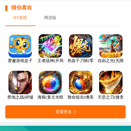
猜你喜欢
BT游戏
网游版
爱趣游戏盒子
王者战神(开局火龙套)
热血千刀斩(零氪送赞爆充)
自由之光(无限红包
禁地之战(碎墟诸天沉默)
海狼(复古光暗福利版)
致命狙击(佛系打金养老传奇)
天堂之刃(微变攻速
查看更多