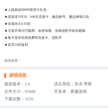
★上线就送88888首登大礼包
★进游送VIP20、648元充值卡，极品称号、极品神装幻化
★全场永久0.05折
★王道开局50万银两。各种坐骑、坐骑进阶丹助你霸服
★每天登录在线免费得充值卡、进阶丹
★首充10倍返利
相关标签：
游戏信息
最新版本：2.0
适合系统：安卓 苹果
文件大小：85MB
开发者：爱趣游戏
下载次数：3256