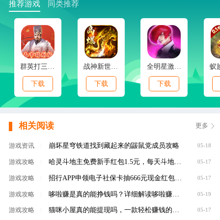
推荐游戏
同类推荐
群英打三国(0.1春节特别版)
战神新世纪(免赞沉默开荒)
全明星激斗(内置0.1折新春版)
下载
下载
下载
相关阅读
更多
崩坏星穹铁道找到藏起来的鼹鼠党成员攻略
游戏资讯
|
05-18
哈灵斗地主免费新手红包1.5元，每天斗地主领元
游戏攻略
|
05-17
招行APP申领电子社保卡抽666元现金红包，100%有礼
游戏攻略
|
05-17
哆啦赚是真的能挣钱吗？详细解读哆啦赚是不是
游戏攻略
|
05-19
猫咪小屋真的能提现吗，一款轻松赚钱的养成类
游戏攻略
|
05-17