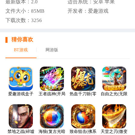
最新版本：2.0
适合系统：安卓 苹果
文件大小：85MB
开发者：爱趣游戏
下载次数：3256
猜你喜欢
BT游戏
网游版
爱趣游戏盒子
王者战神(开局火龙套)
热血千刀斩(零氪送赞爆充)
自由之光(无限红包
禁地之战(碎墟诸天沉默)
海狼(复古光暗福利版)
致命狙击(佛系打金养老传奇)
天堂之刃(微变攻速