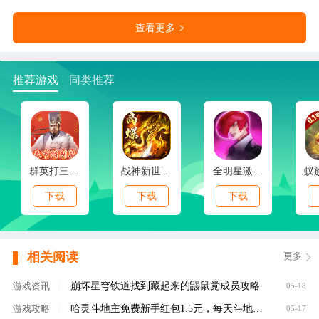
查看更多
推荐游戏
同类推荐
群英打三国(0.1春节特别版)
战神新世纪(免赞沉默开荒)
全明星激斗(内置0.1折新春版)
下载
下载
下载
相关阅读
更多
崩坏星穹铁道找到藏起来的鼹鼠党成员攻略
游戏资讯
|
05-18
哈灵斗地主免费新手红包1.5元，每天斗地主领元
游戏攻略
|
05-17