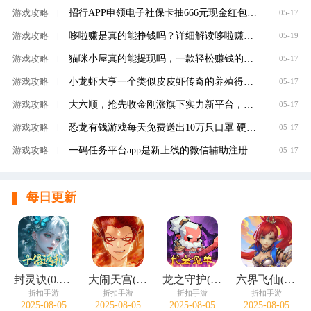
招行APP申领电子社保卡抽666元现金红包，100%有礼
游戏攻略
|
05-17
哆啦赚是真的能挣钱吗？详细解读哆啦赚是不是
游戏攻略
|
05-19
猫咪小屋真的能提现吗，一款轻松赚钱的养成类
游戏攻略
|
05-17
小龙虾大亨一个类似皮皮虾传奇的养殖得分红虾
游戏攻略
|
05-17
大六顺，抢先收金刚涨旗下实力新平台，转发单
游戏攻略
|
05-17
恐龙有钱游戏每天免费送出10万只口罩 硬核回馈
游戏攻略
|
05-17
一码任务平台app是新上线的微信辅助注册赚钱平
游戏攻略
|
05-17
每日更新
封灵诀(0.05十倍返利免单版)
大闹天宫(0.05折开箱买断版)
龙之守护(0.05折代金免单)
六界飞仙(0.1折免费送6480)
折扣手游
折扣手游
折扣手游
折扣手游
2025-08-05
2025-08-05
2025-08-05
2025-08-05