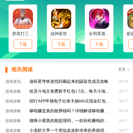
群英打三国(0.1春节特别版)
战神新世纪(免赞沉默开荒)
全明星激斗(内置0.1折新春版)
下载
下载
下载
相关阅读
更多
崩坏星穹铁道找到藏起来的鼹鼠党成员攻略
游戏资讯
|
05-18
哈灵斗地主免费新手红包1.5元，每天斗地主领元
游戏攻略
|
05-17
招行APP申领电子社保卡抽666元现金红包，100%有礼
游戏攻略
|
05-17
哆啦赚是真的能挣钱吗？详细解读哆啦赚是不是
游戏攻略
|
05-19
猫咪小屋真的能提现吗，一款轻松赚钱的养成类
游戏攻略
|
05-17
小龙虾大亨一个类似皮皮虾传奇的养殖得分红虾
游戏攻略
|
05-17