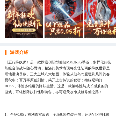
游戏介绍
《五行降妖师》是一款探索创新型仙侠MMORPG手游，多样化的技
能组合使战斗随心而动，精湛的美术表现将光怪陆离的降妖世界呈
现地淋漓尽致。三大主城八大地图，体验从仙岛岛魔境到凡间的春
夏秋冬；百万字原创剧情，揭开上古传说的秘密；撸猫逗狗打
BOSS，体验多维度的降妖生活。这是一款策略性与成长感兼备的
游戏，可轻松降妖打怪刷装备，亦可逆天改命成就修仙之路！
1、全场0.05：福利真实放送！全场0.05炸裂开局，还送V4秒升120