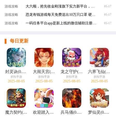
大六顺，抢先收金刚涨旗下实力新平台，转发单
游戏攻略
|
05-17
恐龙有钱游戏每天免费送出10万只口罩 硬核回馈
游戏攻略
|
05-17
一码任务平台app是新上线的微信辅助注册赚钱平
游戏攻略
|
05-17
每日更新
封灵诀(0.05十倍返利免单版)
大闹天宫(0.05折开箱买断版)
龙之守护(0.05折代金免单)
六界飞仙(0.1折免费送6480)
折扣手游
折扣手游
折扣手游
折扣手游
2025-08-05
2025-08-05
2025-08-05
2025-08-05
魔力契约(江东儿郎0.05折)
欢迎踏入金戈铁马的战国世界！这里，广袤大地被战火肆意灼烧，巍峨城垣见证过无数次的攻防拉锯，残垣断壁诉说着往昔的惊心动魄。 风云变幻间，你将与白起等豪杰并肩同行，感受他们的壮志豪情。宫廷权谋诡谲，各方势
兵马俑(0.1折无双战国)
梦仙灵(0.05折怀旧畅玩版)