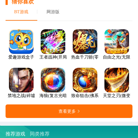
猜你喜欢
BT游戏
网游版
爱趣游戏盒子
王者战神(开局火龙套)
热血千刀斩(零氪送赞爆充)
自由之光(无限红包
禁地之战(碎墟诸天沉默)
海狼(复古光暗福利版)
致命狙击(佛系打金养老传奇)
天堂之刃(微变攻速
查看更多
推荐游戏
同类推荐