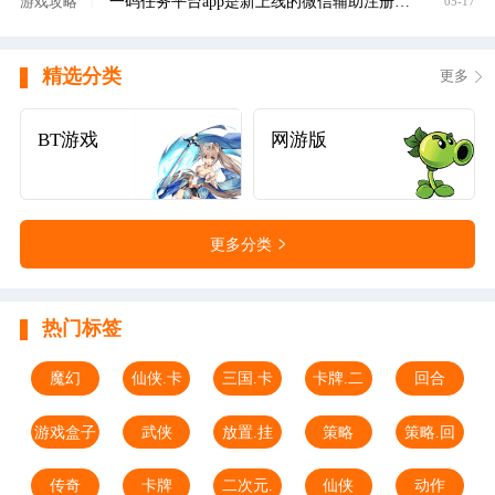
一码任务平台app是新上线的微信辅助注册赚钱平
游戏攻略
|
05-17
精选分类
更多
BT游戏
网游版
更多分类
热门标签
魔幻
仙侠.卡
三国.卡
卡牌.二
回合
牌
牌
次元
游戏盒子
武侠
放置.挂
策略
策略.回
机
合
传奇
卡牌
二次元.
仙侠
动作