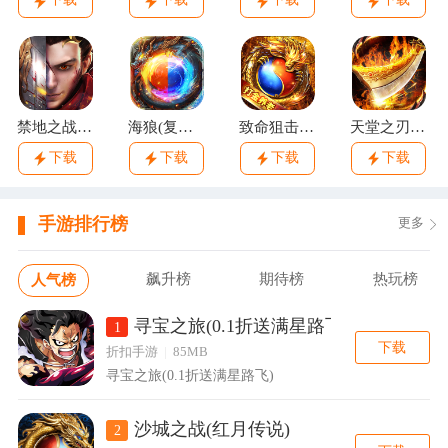
禁地之战(碎墟诸天沉默)
海狼(复古光暗福利版)
致命狙击(佛系打金养老传奇)
天堂之刃(微变攻速送充爽)
下载
下载
下载
下载
手游排行榜
更多
飙升榜
期待榜
热玩榜
人气榜
寻宝之旅(0.1折送满星路飞)
1
下载
折扣手游
|
85MB
寻宝之旅(0.1折送满星路飞)
沙城之战(红月传说)
2