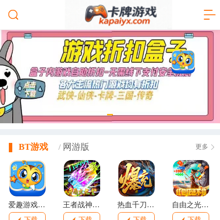
爱趣游戏盒子
5MB
查看
BT游戏
网游版
/
更多
爱趣游戏盒子
王者战神(开局火龙套)
热血千刀斩(零氪送赞爆充)
自由之光(无限红包免费版)
下载
下载
下载
下载