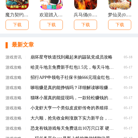
魔力契约(江东儿郎0.05折)
欢迎踏入金戈铁马的战国世界！这里，广袤大地被战火肆意灼烧，巍峨城垣见证过无数次的攻防拉锯，残垣断壁诉说着往昔的惊心动魄。 风云变幻间，你将与白起等豪杰并肩同行，感受他们的壮志豪情。宫廷权谋诡谲，各方势
兵马俑(0.1折无双战国)
梦仙灵(0.05折怀旧畅玩版)
下载
下载
下载
下载
最新文章
崩坏星穹铁道找到藏起来的鼹鼠党成员攻略
游戏资讯
|
05-18
哈灵斗地主免费新手红包1.5元，每天斗地主领元
游戏攻略
|
05-17
招行APP申领电子社保卡抽666元现金红包，100%有礼
游戏攻略
|
05-17
哆啦赚是真的能挣钱吗？详细解读哆啦赚是不是
游戏攻略
|
05-19
猫咪小屋真的能提现吗，一款轻松赚钱的养成类
游戏攻略
|
05-17
小龙虾大亨一个类似皮皮虾传奇的养殖得分红虾
游戏攻略
|
05-17
大六顺，抢先收金刚涨旗下实力新平台，转发单
游戏攻略
|
05-17
恐龙有钱游戏每天免费送出10万只口罩 硬核回馈
游戏攻略
|
05-17