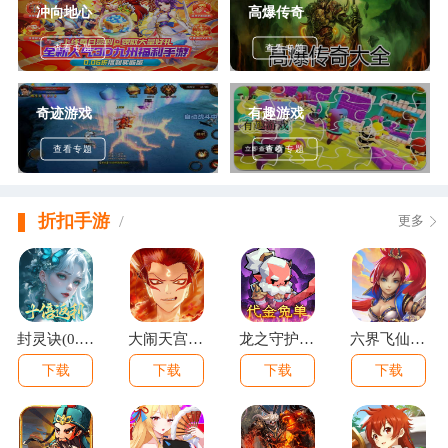
冲向地心
高爆传奇
查看专题
查看专题
奇迹游戏
有趣游戏
查看专题
查看专题
折扣手游
/
更多
封灵诀(0.05十倍返利免单版)
大闹天宫(0.05折开箱买断版)
龙之守护(0.05折代金免单)
六界飞仙(0.1折免费送6480)
下载
下载
下载
下载